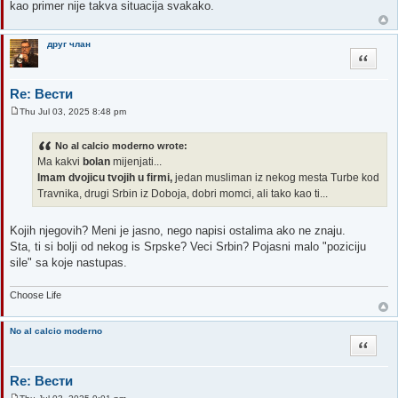
kao primer nije takva situacija svakako.
друг члан
Quote
Re: Вести
Thu Jul 03, 2025 8:48 pm
P
o
s
No al calcio moderno wrote:
t
Ma kakvi
bolan
mijenjati...
Imam dvojicu tvojih u firmi,
jedan musliman iz nekog mesta Turbe kod
Travnika, drugi Srbin iz Doboja, dobri momci, ali tako kao ti...
Kojih njegovih? Meni je jasno, nego napisi ostalima ako ne znaju.
Sta, ti si bolji od nekog is Srpske? Veci Srbin? Pojasni malo "poziciju
sile" sa koje nastupas.
Choose Life
No al calcio moderno
Quote
Re: Вести