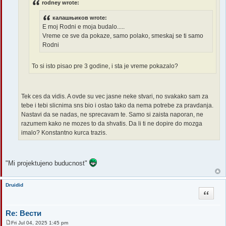
rodney wrote:
калашњиков wrote:
E moj Rodni e moja budalo.....
Vreme ce sve da pokaze, samo polako, smeskaj se ti samo
Rodni
To si isto pisao pre 3 godine, i sta je vreme pokazalo?
Tek ces da vidis. A ovde su vec jasne neke stvari, no svakako sam za
tebe i tebi slicnima sns bio i ostao tako da nema potrebe za pravdanja.
Nastavi da se nadas, ne sprecavam te. Samo si zaista naporan, ne
razumem kako ne mozes to da shvatis. Da li ti ne dopire do mozga
imalo? Konstantno kurca trazis.
"Mi projektujeno buducnost"
Druidid
Quote
Re: Вести
Fri Jul 04, 2025 1:45 pm