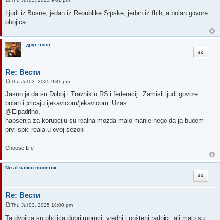
Thu Jul 03, 2025 9:01 pm
P
o
Ljudi iz Bosne, jedan iz Republike Srpske, jedan iz fbih, a bolan govore
s
obojica.
t
друг члан
Quote
Re: Вести
Thu Jul 03, 2025 9:31 pm
P
o
Jasno je da su Doboj i Travnik u RS i federaciji. Zamisli ljudi govore
s
bolan i pricaju ijekavicom/jekavicom. Uzas.
t
@Elpadrino,
hapsenja za korupciju su realna mozda malo manje nego da ja budem
prvi spic reala u ovoj sezoni
Choose Life
No al calcio moderno
Quote
Re: Вести
Thu Jul 03, 2025 10:00 pm
P
o
Ta dvojica su obojica dobri momci, vredni i pošteni radnici, ali malo su