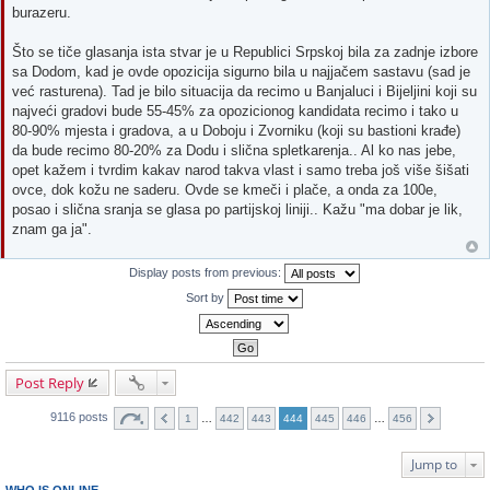
burazeru.
Što se tiče glasanja ista stvar je u Republici Srpskoj bila za zadnje izbore
sa Dodom, kad je ovde opozicija sigurno bila u najjačem sastavu (sad je
već rasturena). Tad je bilo situacija da recimo u Banjaluci i Bijeljini koji su
najveći gradovi bude 55-45% za opozicionog kandidata recimo i tako u
80-90% mjesta i gradova, a u Doboju i Zvorniku (koji su bastioni krađe)
da bude recimo 80-20% za Dodu i slična spletkarenja.. Al ko nas jebe,
opet kažem i tvrdim kakav narod takva vlast i samo treba još više šišati
ovce, dok kožu ne saderu. Ovde se kmeči i plače, a onda za 100e,
posao i slična sranja se glasa po partijskoj liniji.. Kažu "ma dobar je lik,
znam ga ja".
Display posts from previous:
Sort by
Post Reply
9116 posts
1
…
442
443
444
445
446
…
456
Jump to