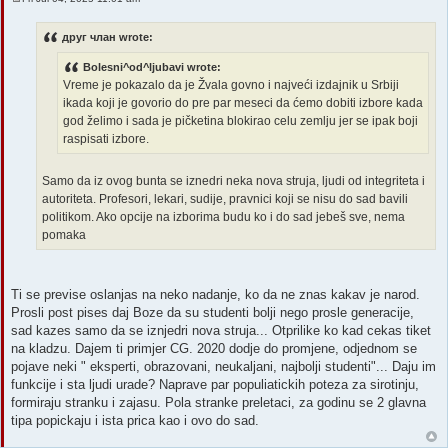
P
o
s
друг члан wrote:
t
Bolesni^od^ljubavi wrote:
Vreme je pokazalo da je Žvala govno i najveći izdajnik u Srbiji
ikada koji je govorio do pre par meseci da ćemo dobiti izbore kada
god želimo i sada je pičketina blokirao celu zemlju jer se ipak boji
raspisati izbore.
Samo da iz ovog bunta se iznedri neka nova struja, ljudi od integriteta i
autoriteta. Profesori, lekari, sudije, pravnici koji se nisu do sad bavili
politikom. Ako opcije na izborima budu ko i do sad jebeš sve, nema
pomaka
Ti se previse oslanjas na neko nadanje, ko da ne znas kakav je narod.
Prosli post pises daj Boze da su studenti bolji nego prosle generacije,
sad kazes samo da se iznjedri nova struja... Otprilike ko kad cekas tiket
na kladzu. Dajem ti primjer CG. 2020 dodje do promjene, odjednom se
pojave neki " eksperti, obrazovani, neukaljani, najbolji studenti"... Daju im
funkcije i sta ljudi urade? Naprave par populiatickih poteza za sirotinju,
formiraju stranku i zajasu. Pola stranke preletaci, za godinu se 2 glavna
tipa popickaju i ista prica kao i ovo do sad.