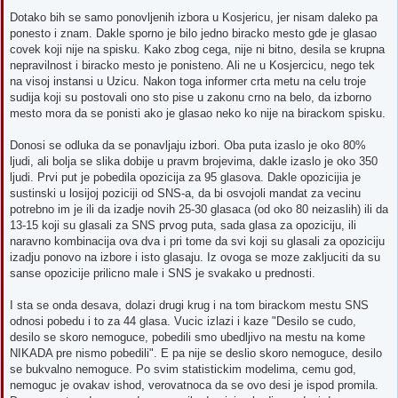
P
o
Dotako bih se samo ponovljenih izbora u Kosjericu, jer nisam daleko pa
s
ponesto i znam. Dakle sporno je bilo jedno biracko mesto gde je glasao
t
covek koji nije na spisku. Kako zbog cega, nije ni bitno, desila se krupna
nepravilnost i biracko mesto je ponisteno. Ali ne u Kosjercicu, nego tek
na visoj instansi u Uzicu. Nakon toga informer crta metu na celu troje
sudija koji su postovali ono sto pise u zakonu crno na belo, da izborno
mesto mora da se ponisti ako je glasao neko ko nije na birackom spisku.
Donosi se odluka da se ponavljaju izbori. Oba puta izaslo je oko 80%
ljudi, ali bolja se slika dobije u pravm brojevima, dakle izaslo je oko 350
ljudi. Prvi put je pobedila opozicija za 95 glasova. Dakle opozicijia je
sustinski u losijoj poziciji od SNS-a, da bi osvojoli mandat za vecinu
potrebno im je ili da izadje novih 25-30 glasaca (od oko 80 neizaslih) ili da
13-15 koji su glasali za SNS prvog puta, sada glasa za opoziciju, ili
naravno kombinacija ova dva i pri tome da svi koji su glasali za opoziciju
izadju ponovo na izbore i isto glasaju. Iz ovoga se moze zakljuciti da su
sanse opozicije prilicno male i SNS je svakako u prednosti.
I sta se onda desava, dolazi drugi krug i na tom birackom mestu SNS
odnosi pobedu i to za 44 glasa. Vucic izlazi i kaze "Desilo se cudo,
desilo se skoro nemoguce, pobedili smo ubedljivo na mestu na kome
NIKADA pre nismo pobedili". E pa nije se deslio skoro nemoguce, desilo
se bukvalno nemoguce. Po svim statistickim modelima, cemu god,
nemoguc je ovakav ishod, verovatnoca da se ovo desi je ispod promila.