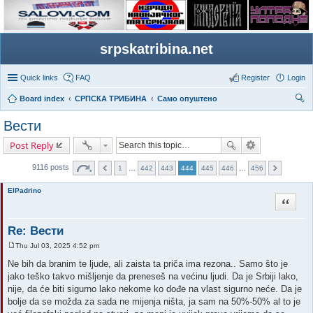
srpskatribina.net
Quick links
FAQ
Register
Login
Board index
СРПСКА ТРИБИНА
Само опуштено
ear
Вести
ch
Post Reply
9116 posts
1
…
442
443
444
445
446
…
456
ElPadrino
Quote
Re: Вести
Thu Jul 03, 2025 4:52 pm
P
o
Ne bih da branim te ljude, ali zaista ta priča ima rezona.. Samo što je
s
jako teško takvo mišljenje da preneseš na većinu ljudi. Da je Srbiji lako,
t
nije, da će biti sigurno lako nekome ko dođe na vlast sigurno neće. Da je
bolje da se možda za sada ne mijenja ništa, ja sam na 50%-50% al to je