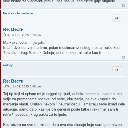
više nismo za vladavinu prava i bez nasilja, sad tucite gdje stignete.
No al calcio moderno
Quote
Re: Вести
Thu Jul 03, 2025 5:18 pm
P
o
Ma kakvi bolan mijenjati...
s
Imam dvojicu tvojih u firmi, jedan musliman iz nekog mesta Turbe kod
t
Travnika, drugi Srbin iz Doboja, dobri momci, ali tako kao ti...
rodney
Quote
Re: Вести
Thu Jul 03, 2025 6:49 pm
P
o
Taj tip koji si opisao mi je najgori tip ljudi, duboko nesrecni i apaticni bez
s
volje za promenama pocevsi od sebe, okruzenja, pa sve krupnije do
t
menjanja vlasti. Osiljeni nekom " neutralnoscu " smatraju sebe iznad cele
situacije, samo da bi kasnije bili generali posle bitke i rekli " jel sam ti
rek'o?" poseban krug pakla za te ljude.
Bez obzira na sve to, mislim da u ova dva slucaja koje sam gore naveo