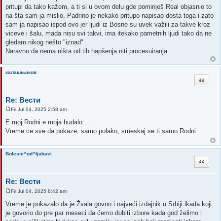
s
pritupi da tako kažem, a ti si u ovom delu gde pominješ Real objasnio to
t
na šta sam ja mislio, Padrino je nekako pritupo napisao dosta toga i zato
sam ja napisao ispod ovo jer ljudi iz Bosne su uvek važili za takve kroz
viceve i šalu, mada nisu svi takvi, ima itekako pametnih ljudi tako da ne
gledam nikog nešto "iznad"
Naravno da nema ništa od tih hapšenja niti procesuiranja.
калашњиков
Quote
Re: Вести
Fri Jul 04, 2025 2:58 am
P
o
E moj Rodni e moja budalo.....
s
Vreme ce sve da pokaze, samo polako, smeskaj se ti samo Rodni
t
Bolesni^od^ljubavi
Quote
Re: Вести
Fri Jul 04, 2025 8:42 am
P
o
Vreme je pokazalo da je Žvala govno i najveći izdajnik u Srbiji ikada koji
s
je govorio do pre par meseci da ćemo dobiti izbore kada god želimo i
t