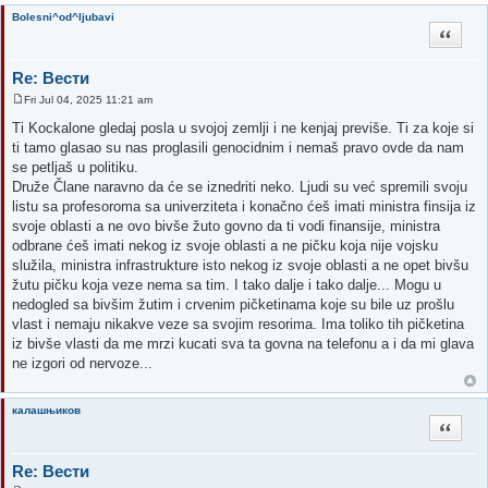
Bolesni^od^ljubavi
Quote
Re: Вести
Fri Jul 04, 2025 11:21 am
P
o
Ti Kockalone gledaj posla u svojoj zemlji i ne kenjaj previše. Ti za koje si
s
ti tamo glasao su nas proglasili genocidnim i nemaš pravo ovde da nam
t
se petljaš u politiku.
Druže Člane naravno da će se iznedriti neko. Ljudi su već spremili svoju
listu sa profesoroma sa univerziteta i konačno ćeš imati ministra finsija iz
svoje oblasti a ne ovo bivše žuto govno da ti vodi finansije, ministra
odbrane ćeš imati nekog iz svoje oblasti a ne pičku koja nije vojsku
služila, ministra infrastrukture isto nekog iz svoje oblasti a ne opet bivšu
žutu pičku koja veze nema sa tim. I tako dalje i tako dalje... Mogu u
nedogled sa bivšim žutim i crvenim pičketinama koje su bile uz prošlu
vlast i nemaju nikakve veze sa svojim resorima. Ima toliko tih pičketina
iz bivše vlasti da me mrzi kucati sva ta govna na telefonu a i da mi glava
ne izgori od nervoze...
калашњиков
Quote
Re: Вести