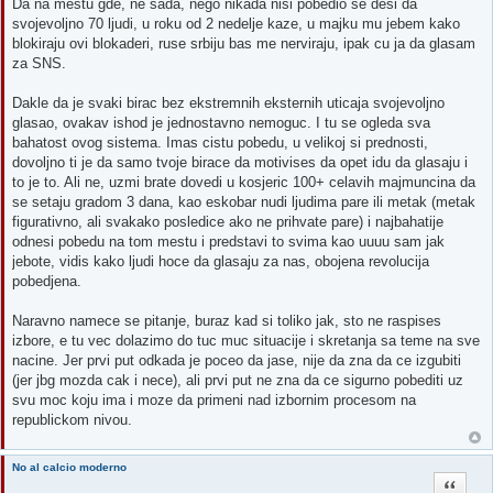
Da na mestu gde, ne sada, nego nikada nisi pobedio se desi da
svojevoljno 70 ljudi, u roku od 2 nedelje kaze, u majku mu jebem kako
blokiraju ovi blokaderi, ruse srbiju bas me nerviraju, ipak cu ja da glasam
za SNS.
Dakle da je svaki birac bez ekstremnih eksternih uticaja svojevoljno
glasao, ovakav ishod je jednostavno nemoguc. I tu se ogleda sva
bahatost ovog sistema. Imas cistu pobedu, u velikoj si prednosti,
dovoljno ti je da samo tvoje birace da motivises da opet idu da glasaju i
to je to. Ali ne, uzmi brate dovedi u kosjeric 100+ celavih majmuncina da
se setaju gradom 3 dana, kao eskobar nudi ljudima pare ili metak (metak
figurativno, ali svakako posledice ako ne prihvate pare) i najbahatije
odnesi pobedu na tom mestu i predstavi to svima kao uuuu sam jak
jebote, vidis kako ljudi hoce da glasaju za nas, obojena revolucija
pobedjena.
Naravno namece se pitanje, buraz kad si toliko jak, sto ne raspises
izbore, e tu vec dolazimo do tuc muc situacije i skretanja sa teme na sve
nacine. Jer prvi put odkada je poceo da jase, nije da zna da ce izgubiti
(jer jbg mozda cak i nece), ali prvi put ne zna da ce sigurno pobediti uz
svu moc koju ima i moze da primeni nad izbornim procesom na
republickom nivou.
No al calcio moderno
Quote