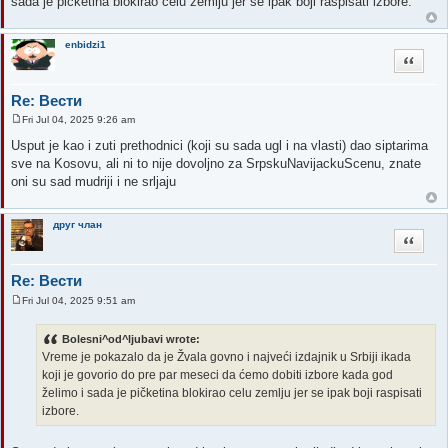
sada je pičketina blokirao celu zemlju jer se ipak boji raspisati izbore.
enbidzi1
Quote
Re: Вести
Fri Jul 04, 2025 9:26 am
P
o
Usput je kao i zuti prethodnici (koji su sada ugl i na vlasti) dao siptarima
s
sve na Kosovu, ali ni to nije dovoljno za SrpskuNavijackuScenu, znate
t
oni su sad mudriji i ne srljaju
друг члан
Quote
Re: Вести
Fri Jul 04, 2025 9:51 am
P
o
s
Bolesni^od^ljubavi wrote:
t
Vreme je pokazalo da je Žvala govno i najveći izdajnik u Srbiji ikada
koji je govorio do pre par meseci da ćemo dobiti izbore kada god
želimo i sada je pičketina blokirao celu zemlju jer se ipak boji raspisati
izbore.