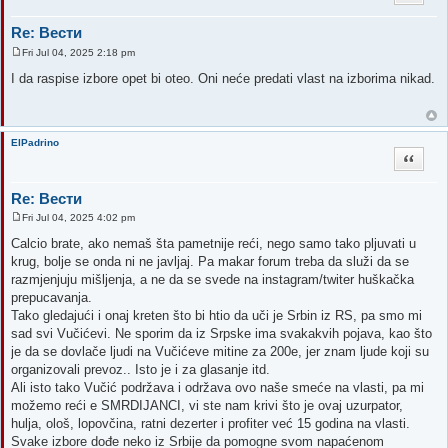
Re: Вести
Fri Jul 04, 2025 2:18 pm
P
o
I da raspise izbore opet bi oteo. Oni neće predati vlast na izborima nikad.
s
t
ElPadrino
Quote
Re: Вести
Fri Jul 04, 2025 4:02 pm
P
o
Calcio brate, ako nemaš šta pametnije reći, nego samo tako pljuvati u
s
krug, bolje se onda ni ne javljaj. Pa makar forum treba da služi da se
t
razmjenjuju mišljenja, a ne da se svede na instagram/twiter huškačka
prepucavanja.
Tako gledajući i onaj kreten što bi htio da uči je Srbin iz RS, pa smo mi
sad svi Vučićevi. Ne sporim da iz Srpske ima svakakvih pojava, kao što
je da se dovlače ljudi na Vučićeve mitine za 200e, jer znam ljude koji su
organizovali prevoz.. Isto je i za glasanje itd.
Ali isto tako Vučić podržava i održava ovo naše smeće na vlasti, pa mi
možemo reći e SMRDIJANCI, vi ste nam krivi što je ovaj uzurpator,
hulja, ološ, lopovčina, ratni dezerter i profiter već 15 godina na vlasti.
Svake izbore dođe neko iz Srbije da pomogne svom napaćenom