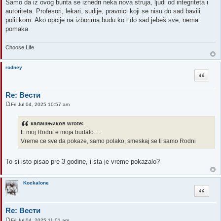
Samo da iz ovog bunta se iznedri neka nova struja, ljudi od integriteta i
autoriteta. Profesori, lekari, sudije, pravnici koji se nisu do sad bavili
politikom. Ako opcije na izborima budu ko i do sad jebeš sve, nema
pomaka
Choose Life
rodney
Quote
Re: Вести
Fri Jul 04, 2025 10:57 am
P
o
s
калашњиков wrote:
t
E moj Rodni e moja budalo.....
Vreme ce sve da pokaze, samo polako, smeskaj se ti samo Rodni
To si isto pisao pre 3 godine, i sta je vreme pokazalo?
Kockalone
Quote
Re: Вести
Fri Jul 04, 2025 11:01 am