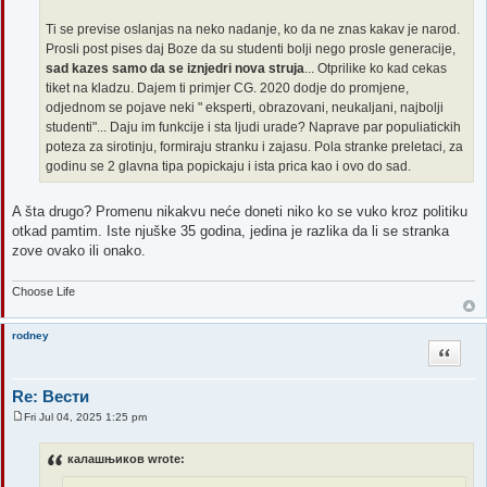
Ti se previse oslanjas na neko nadanje, ko da ne znas kakav je narod.
Prosli post pises daj Boze da su studenti bolji nego prosle generacije,
sad kazes samo da se iznjedri nova struja
... Otprilike ko kad cekas
tiket na kladzu. Dajem ti primjer CG. 2020 dodje do promjene,
odjednom se pojave neki " eksperti, obrazovani, neukaljani, najbolji
studenti"... Daju im funkcije i sta ljudi urade? Naprave par populiatickih
poteza za sirotinju, formiraju stranku i zajasu. Pola stranke preletaci, za
godinu se 2 glavna tipa popickaju i ista prica kao i ovo do sad.
A šta drugo? Promenu nikakvu neće doneti niko ko se vuko kroz politiku
otkad pamtim. Iste njuške 35 godina, jedina je razlika da li se stranka
zove ovako ili onako.
Choose Life
rodney
Quote
Re: Вести
Fri Jul 04, 2025 1:25 pm
P
o
s
калашњиков wrote:
t