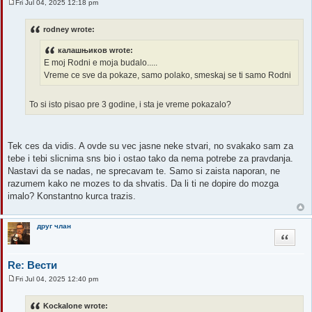
Fri Jul 04, 2025 12:18 pm
P
o
s
rodney wrote:
t
калашњиков wrote:
E moj Rodni e moja budalo.....
Vreme ce sve da pokaze, samo polako, smeskaj se ti samo Rodni
To si isto pisao pre 3 godine, i sta je vreme pokazalo?
Tek ces da vidis. A ovde su vec jasne neke stvari, no svakako sam za
tebe i tebi slicnima sns bio i ostao tako da nema potrebe za pravdanja.
Nastavi da se nadas, ne sprecavam te. Samo si zaista naporan, ne
razumem kako ne mozes to da shvatis. Da li ti ne dopire do mozga
imalo? Konstantno kurca trazis.
друг члан
Quote
Re: Вести
Fri Jul 04, 2025 12:40 pm
P
o
s
Kockalone wrote:
t