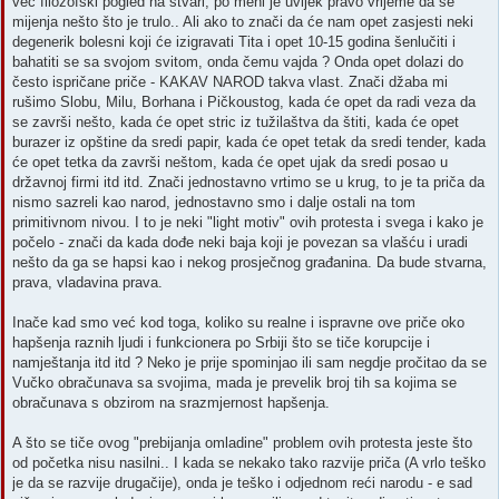
već filozofski pogled na stvari, po meni je uvijek pravo vrijeme da se
mijenja nešto što je trulo.. Ali ako to znači da će nam opet zasjesti neki
degenerik bolesni koji će izigravati Tita i opet 10-15 godina šenlučiti i
bahatiti se sa svojom svitom, onda čemu vajda ? Onda opet dolazi do
često ispričane priče - KAKAV NAROD takva vlast. Znači džaba mi
rušimo Slobu, Milu, Borhana i Pičkoustog, kada će opet da radi veza da
se završi nešto, kada će opet stric iz tužilaštva da štiti, kada će opet
burazer iz opštine da sredi papir, kada će opet tetak da sredi tender, kada
će opet tetka da završi neštom, kada će opet ujak da sredi posao u
državnoj firmi itd itd. Znači jednostavno vrtimo se u krug, to je ta priča da
nismo sazreli kao narod, jednostavno smo i dalje ostali na tom
primitivnom nivou. I to je neki "light motiv" ovih protesta i svega i kako je
počelo - znači da kada dođe neki baja koji je povezan sa vlašću i uradi
nešto da ga se hapsi kao i nekog prosječnog građanina. Da bude stvarna,
prava, vladavina prava.
Inače kad smo već kod toga, koliko su realne i ispravne ove priče oko
hapšenja raznih ljudi i funkcionera po Srbiji što se tiče korupcije i
namještanja itd itd ? Neko je prije spominjao ili sam negdje pročitao da se
Vučko obračunava sa svojima, mada je prevelik broj tih sa kojima se
obračunava s obzirom na srazmjernost hapšenja.
A što se tiče ovog "prebijanja omladine" problem ovih protesta jeste što
od početka nisu nasilni.. I kada se nekako tako razvije priča (A vrlo teško
je da se razvije drugačije), onda je teško i odjednom reći narodu - e sad