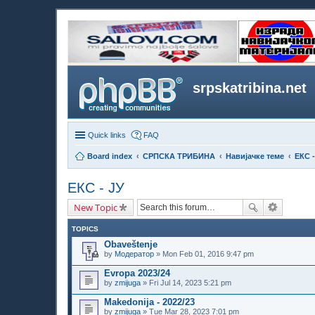
srpskatribina.net
Quick links
FAQ
Board index
СРПСКА ТРИБИНА
Навијачке теме
ЕКС -
ЕКС - ЈУ
New Topic
TOPICS
Obaveštenje
by
Модератор
» Mon Feb 01, 2016 9:47 pm
Evropa 2023/24
by
zmijuga
» Fri Jul 14, 2023 5:21 pm
Makedonija - 2022/23
by
zmijuga
» Tue Mar 28, 2023 7:01 pm