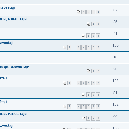
izveštaji
67
1
2
3
4
мци, извештаји
25
1
2
41
1
2
3
zveštaji
130
1
…
3
4
5
6
7
10
нимци, извештаји
20
1
2
taji
123
1
…
3
4
5
6
7
51
1
2
3
taji
152
1
…
4
5
6
7
8
мци, извештаји
44
1
2
3
zveštaji
138