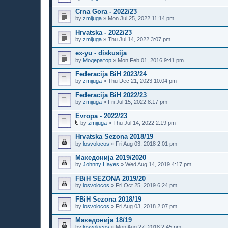
Crna Gora - 2022/23
by
zmijuga
» Mon Jul 25, 2022 11:14 pm
Hrvatska - 2022/23
by
zmijuga
» Thu Jul 14, 2022 3:07 pm
ex-yu - diskusija
by
Модератор
» Mon Feb 01, 2016 9:41 pm
Federacija BiH 2023/24
by
zmijuga
» Thu Dec 21, 2023 10:04 pm
Federacija BiH 2022/23
by
zmijuga
» Fri Jul 15, 2022 8:17 pm
Evropa - 2022/23
by
zmijuga
» Thu Jul 14, 2022 2:19 pm
A
t
Hrvatska Sezona 2018/19
t
by
losvolocos
» Fri Aug 03, 2018 2:01 pm
a
c
Македонија 2019/2020
h
by
m
Johnny Hayes
» Wed Aug 14, 2019 4:17 pm
e
n
FBiH SEZONA 2019/20
t
by
losvolocos
» Fri Oct 25, 2019 6:24 pm
(
s
FBiH Sezona 2018/19
)
by
losvolocos
» Fri Aug 03, 2018 2:07 pm
Македонија 18/19
by
losvolocos
» Mon Aug 27, 2018 2:45 pm