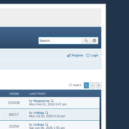
Register
Login
27 topics
1
2
VIEWS
LAST POST
by
Модератор
153438
V
Mon Feb 01, 2016 9:47 pm
i
e
by
zmijuga
w
68217
V
Mon Jul 20, 2026 6:10 pm
t
i
h
e
by
zmijuga
e
w
15259
V
Sat Jun 06, 2026 1:55 am
l