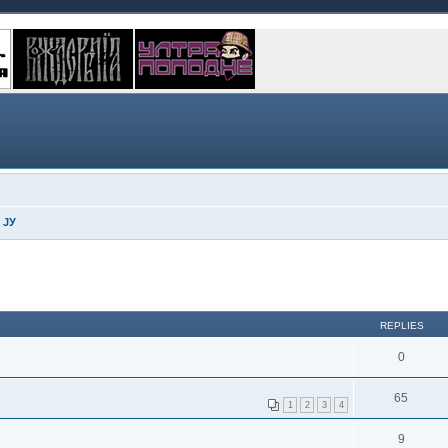
 ЈУ
REPLIES
0
65
1
2
3
4
9