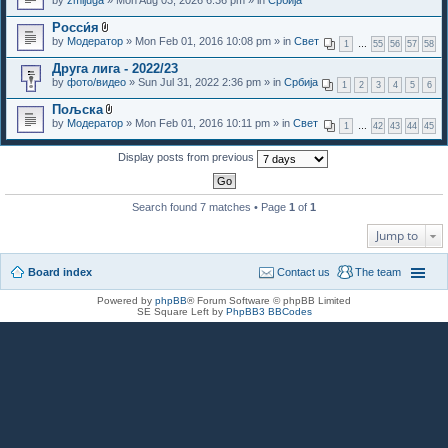
s
)
Росси́я
A
by
Модератор
» Mon Feb 01, 2016 10:08 pm » in
Свет
1
…
55
56
57
58
t
t
Друга лига - 2022/23
a
by
фото/видео
» Sun Jul 31, 2022 2:36 pm » in
Србија
c
1
2
3
4
5
6
h
Пољска
m
A
e
by
Модератор
» Mon Feb 01, 2016 10:11 pm » in
Свет
1
…
42
43
44
45
t
n
t
t
a
Display posts from previous
(
c
s
h
)
m
e
Search found 7 matches • Page
1
of
1
n
t
Jump to
(
s
)
Board index
Contact us
The team
Powered by
phpBB
® Forum Software © phpBB Limited
SE Square Left by
PhpBB3 BBCodes