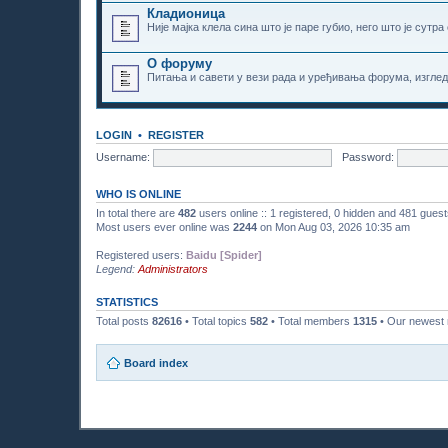
Кладионица
Није мајка клела сина што је паре губио, него што је сутра
О форуму
Питања и савети у вези рада и уређивања форума, изгле
LOGIN
•
REGISTER
Username:
Password:
WHO IS ONLINE
In total there are
482
users online :: 1 registered, 0 hidden and 481 gues
Most users ever online was
2244
on Mon Aug 03, 2026 10:35 am
Registered users:
Baidu [Spider]
Legend:
Administrators
STATISTICS
Total posts
82616
• Total topics
582
• Total members
1315
• Our newes
Board index