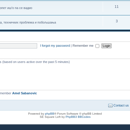
11
 опет иш'о па се вадио
3
да, техничких проблема и побољшања
I forgot my password
|
Remember me
ts (based on users active over the past 5 minutes)
t member
Amel Sabanovic
Contact us
Powered by
phpBB
® Forum Software © phpBB Limited
SE Square Left by
PhpBB3 BBCodes