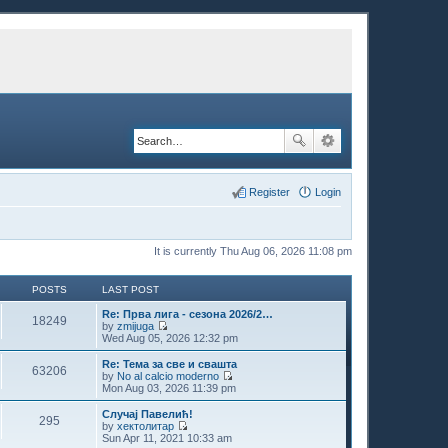
Register
Login
It is currently Thu Aug 06, 2026 11:08 pm
POSTS
LAST POST
Re: Прва лига - сезона 2026/2…
18249
by
zmijuga
V
Wed Aug 05, 2026 12:32 pm
i
e
Re: Тема за све и свашта
63206
w
by
No al calcio moderno
t
V
Mon Aug 03, 2026 11:39 pm
h
i
e
e
Случај Павелић!
295
l
w
by
хектолитар
a
t
V
Sun Apr 11, 2021 10:33 am
t
h
i