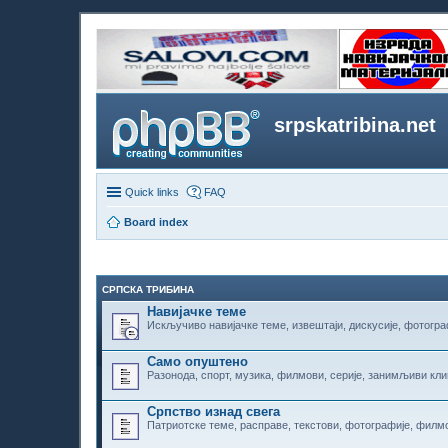
srpskatribina.net
Quick links
FAQ
Board index
СРПСКА ТРИБИНА
Навијачке теме
Искључиво навијачке теме, извештаји, дискусије, фотогра
Само опуштено
Разонода, спорт, музика, филмови, серије, занимљиви клип
Српство изнад свега
Патриотске теме, расправе, текстови, фотографије, филмо