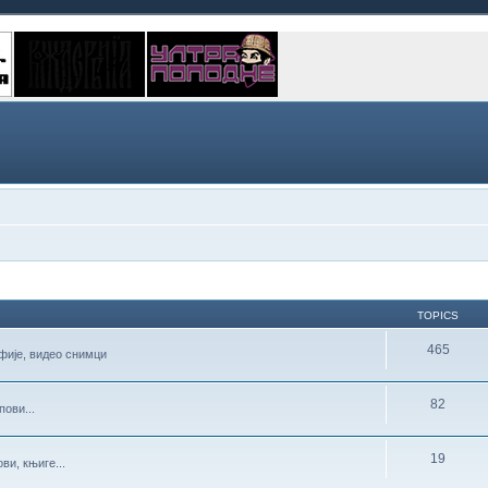
TOPICS
465
фије, видео снимци
82
ови...
19
ви, књиге...