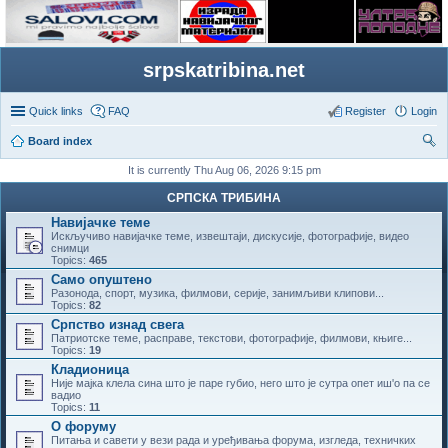
srpskatribina.net
Quick links
FAQ
Register
Login
Board index
ear
It is currently Thu Aug 06, 2026 9:15 pm
ch
СРПСКА ТРИБИНА
Навијачке теме
Искључиво навијачке теме, извештаји, дискусије, фотографије, видео
снимци
Topics:
465
Само опуштено
Разонода, спорт, музика, филмови, серије, занимљиви клипови...
Topics:
82
Српство изнад свега
Патриотске теме, расправе, текстови, фотографије, филмови, књиге...
Topics:
19
Кладионица
Није мајка клела сина што је паре губио, него што је сутра опет иш'о па се
вадио
Topics:
11
О форуму
Питања и савети у вези рада и уређивања форума, изгледа, техничких