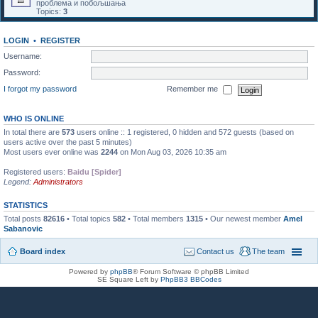
проблема и побољшања
Topics:
3
LOGIN
•
REGISTER
Username:
Password:
I forgot my password
Remember me
WHO IS ONLINE
In total there are
573
users online :: 1 registered, 0 hidden and 572 guests (based on
users active over the past 5 minutes)
Most users ever online was
2244
on Mon Aug 03, 2026 10:35 am
Registered users:
Baidu [Spider]
Legend:
Administrators
STATISTICS
Total posts
82616
• Total topics
582
• Total members
1315
• Our newest member
Amel
Sabanovic
Board index
Contact us
The team
Powered by
phpBB
® Forum Software © phpBB Limited
SE Square Left by
PhpBB3 BBCodes