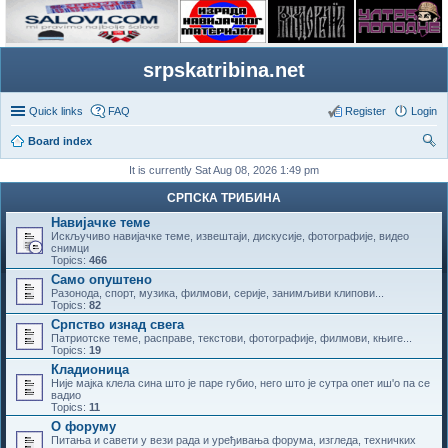
srpskatribina.net
Quick links
FAQ
Register
Login
Board index
ear
It is currently Sat Aug 08, 2026 1:49 pm
ch
СРПСКА ТРИБИНА
Навијачке теме
Искључиво навијачке теме, извештаји, дискусије, фотографије, видео
снимци
Topics:
466
Само опуштено
Разонода, спорт, музика, филмови, серије, занимљиви клипови...
Topics:
82
Српство изнад свега
Патриотске теме, расправе, текстови, фотографије, филмови, књиге...
Topics:
19
Кладионица
Није мајка клела сина што је паре губио, него што је сутра опет иш'о па се
вадио
Topics:
11
О форуму
Питања и савети у вези рада и уређивања форума, изгледа, техничких