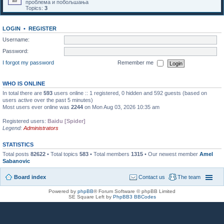
проблема и побољшања
Topics:
3
LOGIN
•
REGISTER
Username:
Password:
I forgot my password
Remember me
WHO IS ONLINE
In total there are
593
users online :: 1 registered, 0 hidden and 592 guests (based on
users active over the past 5 minutes)
Most users ever online was
2244
on Mon Aug 03, 2026 10:35 am
Registered users:
Baidu [Spider]
Legend:
Administrators
STATISTICS
Total posts
82622
• Total topics
583
• Total members
1315
• Our newest member
Amel
Sabanovic
Board index
Contact us
The team
Powered by
phpBB
® Forum Software © phpBB Limited
SE Square Left by
PhpBB3 BBCodes